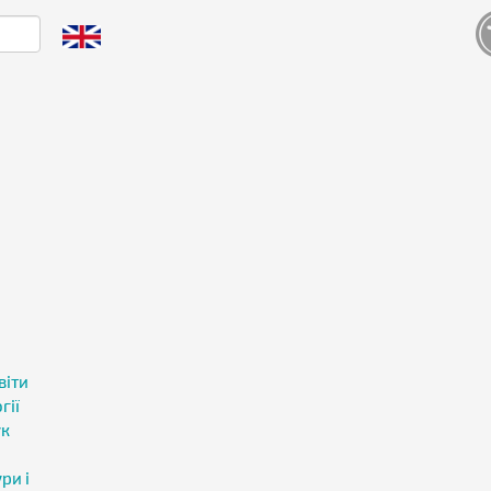
і
віти
гії
ук
ри і