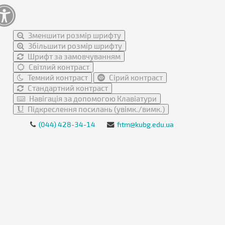
Зменшити розмір шрифту
Збільшити розмір шрифту
Шрифт за замовчуванням
Світлий контраст
Темний контраст
Сірий контраст
Стандартний контраст
Навігація за допомогою Клавіатури
Підкреслення посилань (увімк./вимк.)
(044) 428-34-14
fitm@kubg.edu.ua