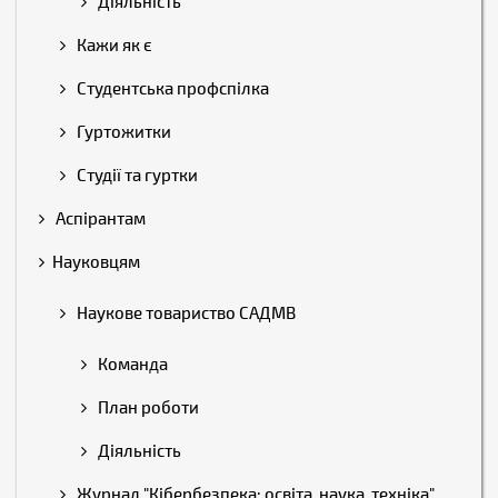
Діяльність
Кажи як є
Студентська профспілка
Гуртожитки
Студії та гуртки
Аспірантам
Науковцям
Наукове товариство САДМВ
Команда
План роботи
Діяльність
Журнал "Кібербезпека: освіта, наука, техніка"