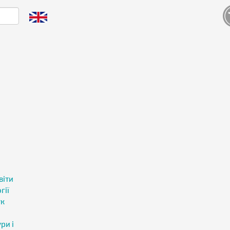
і
віти
гії
ук
ри і