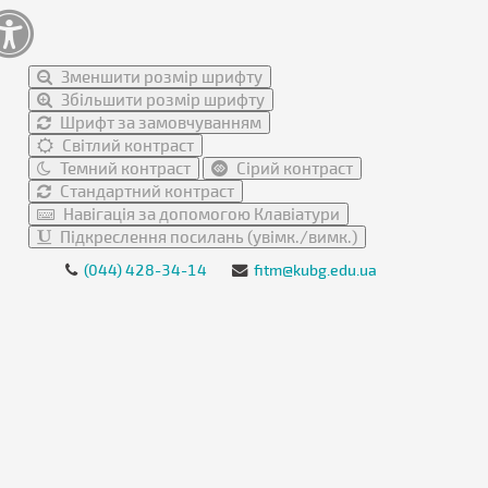
Зменшити розмір шрифту
Збільшити розмір шрифту
Шрифт за замовчуванням
Світлий контраст
Темний контраст
Сірий контраст
Стандартний контраст
Навігація за допомогою Клавіатури
Підкреслення посилань (увімк./вимк.)
(044) 428-34-14
fitm@kubg.edu.ua