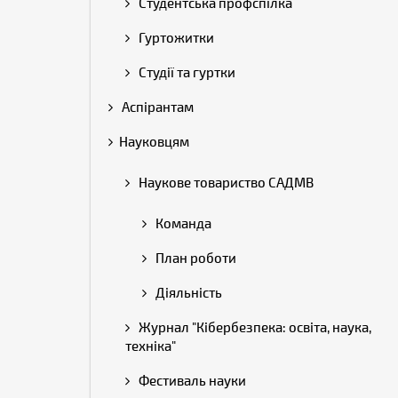
Студентська профспілка
Гуртожитки
Студії та гуртки
Аспірантам
Науковцям
Наукове товариство САДМВ
Команда
План роботи
Діяльність
Журнал "Кібербезпека: освіта, наука,
техніка"
Фестиваль науки