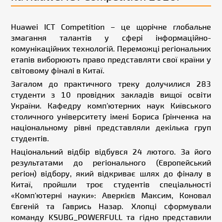
Huawei ICT Competition – це щорічне глобальне
змагання талантів у сфері інформаційно-
комунікаційних технологій. Переможці регіональних
етапів виборюють право представляти свої країни у
світовому фіналі в Китаї.
Загалом до практичного треку долучилися 283
студенти з 10 провідних закладів вищої освіти
України. Кафедру комп'ютерних наук Київського
столичного університету імені Бориса Грінченка на
національному рівні представляли декілька груп
студентів.
Національний відбір відбувся 24 лютого. За його
результатами до регіонального (Європейський
регіон) відбору, який відкриває шлях до фіналу в
Китаї, пройшли троє студентів спеціальності
«Комп'ютерні науки»: Аверкієв Максим, Коновал
Євгеній та Гаврись Назар. Хлопці сформували
команду KSUBG_POWERFULL та гідно представили