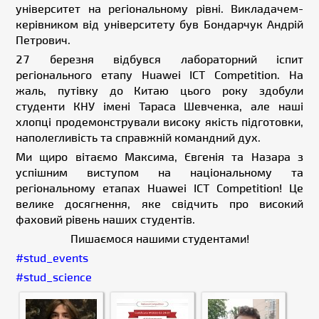
університет на регіональному рівні. Викладачем-
керівником від університету був Бондарчук Андрій
Петрович.
27 березня відбувся лабораторний іспит
регіонального етапу Huawei ICT Competition. На
жаль, путівку до Китаю цього року здобули
студенти КНУ імені Тараса Шевченка, але наші
хлопці продемонстрували високу якість підготовки,
наполегливість та справжній командний дух.
Ми щиро вітаємо Максима, Євгенія та Назара з
успішним виступом на національному та
регіональному етапах Huawei ICT Competition! Це
велике досягнення, яке свідчить про високий
фаховий рівень наших студентів.
Пишаємося нашими студентами!
#stud_events
#stud_science