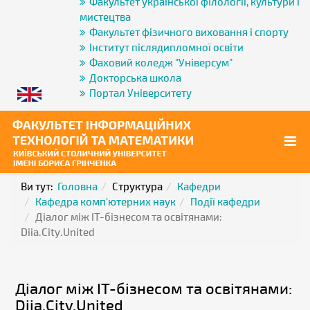
Факультет української філології, культури і
мистецтва
Факультет фізичного виховання і спорту
Інститут післядипломної освіти
Фаховий коледж "Універсум"
Докторська школа
Портал Університету
Ви тут:
Головна
Структура
Кафедри
Кафедра комп'ютерних наук
Події кафедри
Діалог між IT-бізнесом та освітянами:
Diia.City.United
Діалог між IT-бізнесом та освітянами:
Diia.City.United