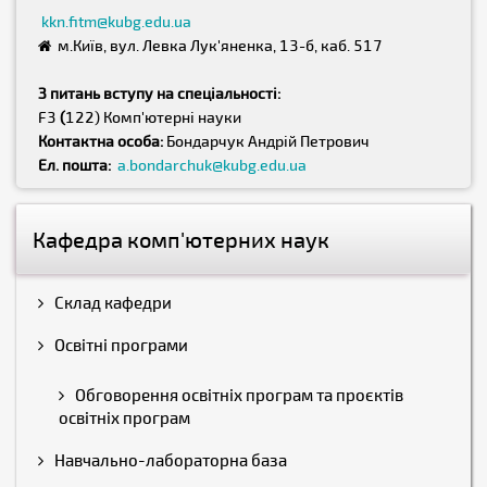
kkn.fitm@kubg.edu.ua
м.Київ, вул. Левка Лук'яненка, 13-б, каб. 517
З питань вступу на спеціальності:
F3
(
122) Комп'ютерні науки
Контактна особа:
Бондарчук Андрій Петрович
Ел. пошта:
a.bondarchuk@kubg.edu.ua
Кафедра комп'ютерних наук
Склад кафедри
Освітні програми
Обговорення освітніх програм та проєктів
освітніх програм
Навчально-лабораторна база