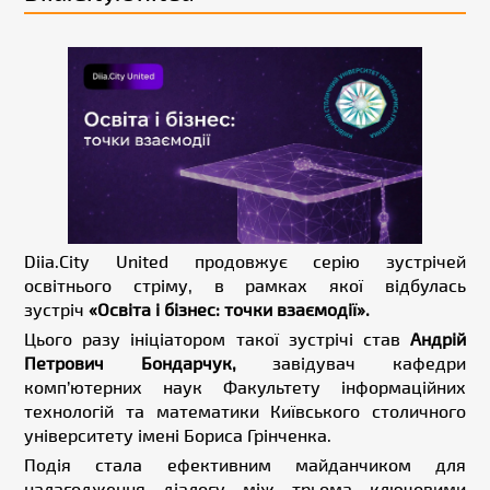
Diia.City United продовжує серію зустрічей
освітнього стріму, в рамках якої відбулась
зустріч
«Освіта і бізнес: точки взаємодії»
.
Цього разу ініціатором такої зустрічі став
Андрій
Петрович Бондарчук
,
завідувач кафедри
комп’ютерних наук Факультету інформаційних
технологій та математики Київського столичного
університету імені Бориса Грінченка.
Подія стала ефективним майданчиком для
налагодження діалогу між трьома ключовими