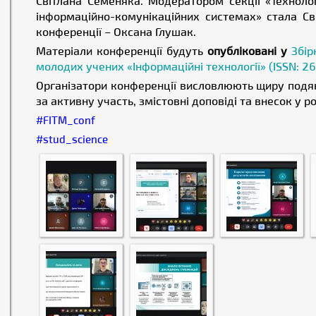
Світлана Семеняка. Модератором секції «Технолог
інформаційно-комунікаційних системах» стала Св
конференції – Оксана Глушак.
Матеріали конференції будуть
опубліковані у
Збір
молодих учених «Інформаційні технології» (ISSN: 
Організатори конференції висловлюють щиру подя
за активну участь, змістовні доповіді та внесок у ро
#FITM_conf
#stud_science