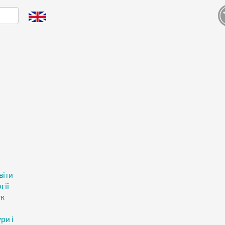
і
віти
гії
ук
ри і