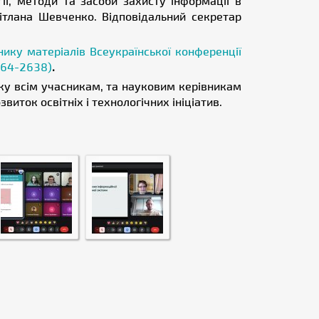
ії, методи та засоби захисту інформації в
ітлана Шевченко. Відповідальний секретар
нику матеріалів Всеукраїнської конференції
2664-2638)
.
ку всім учасникам, та науковим керівникам
звиток освітніх і технологічних ініціатив.