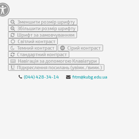
Зменшити розмір шрифту
Збільшити розмір шрифту
Шрифт за замовчуванням
Світлий контраст
Темний контраст
Сірий контраст
Стандартний контраст
Навігація за допомогою Клавіатури
Підкреслення посилань (увімк./вимк.)
(044) 428-34-14
fitm@kubg.edu.ua