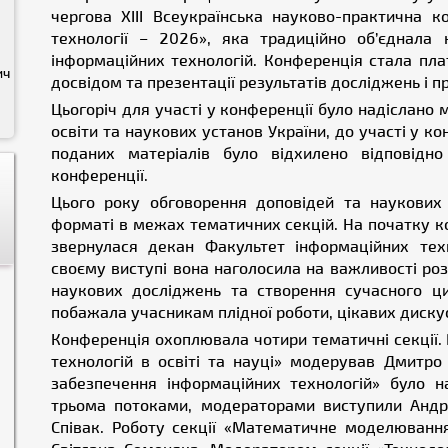
чергова ХІІІ Всеукраїнська науково-практична 
технології – 2026», яка традиційно об’єднала 
інформаційних технологій. Конференція стала пл
ич
досвідом та презентації результатів досліджень і п
Цьогоріч для участі у конференції було надіслано м
освіти та наукових установ України, до участі у к
поданих матеріалів було відхилено відповідн
конференції.
Цього року обговорення доповідей та наукових
форматі в межах тематичних секцій. На початку ко
звернулася декан Факультет інформаційних тех
своєму виступі вона наголосила на важливості роз
наукових досліджень та створення сучасного ц
побажала учасникам плідної роботи, цікавих дискус
Конференція охоплювала чотири тематичні секції. 
технологій в освіті та науці» модерував Дмитро
забезпечення інформаційних технологій» було н
трьома потоками, модераторами виступили Андрі
Співак. Роботу секції «Математичне моделюванн