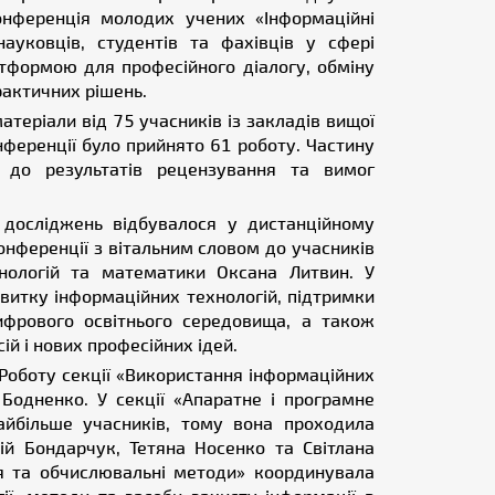
конференція молодих учених «Інформаційні
науковців, студентів та фахівців у сфері
атформою для професійного діалогу, обміну
рактичних рішень.
атеріали від 75 учасників із закладів вищої
онференції було прийнято 61 роботу. Частину
о до результатів рецензування та вимог
 досліджень відбувалося у дистанційному
нференції з вітальним словом до учасників
нологій та математики Оксана Литвин. У
витку інформаційних технологій, підтримки
ифрового освітнього середовища, а також
ій і нових професійних ідей.
Роботу секції «Використання інформаційних
 Бодненко. У секції «Апаратне і програмне
айбільше учасників, тому вона проходила
й Бондарчук, Тетяна Носенко та Світлана
я та обчислювальні методи» координувала