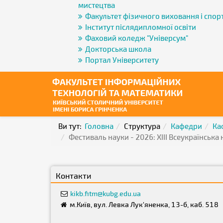
мистецтва
Факультет фізичного виховання і спор
Інститут післядипломної освіти
Фаховий коледж "Універсум"
Докторська школа
Портал Університету
Ви тут:
Головна
Структура
Кафедри
Ка
Фестиваль науки - 2026: ХІІІ Всеукраїнськ
Контакти
kikb.fitm@kubg.edu.ua
м.Київ, вул. Левка Лук'яненка, 13-б, каб. 518