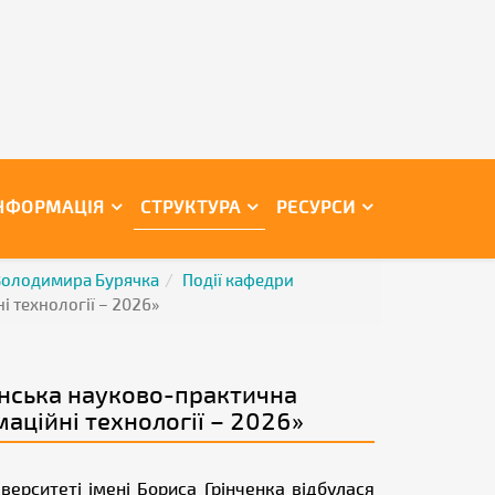
НФОРМАЦІЯ
СТРУКТУРА
РЕСУРСИ
 Володимира Бурячка
Події кафедри
і технології – 2026»
аїнська науково-практична
аційні технології – 2026»
ерситеті імені Бориса Грінченка відбулася