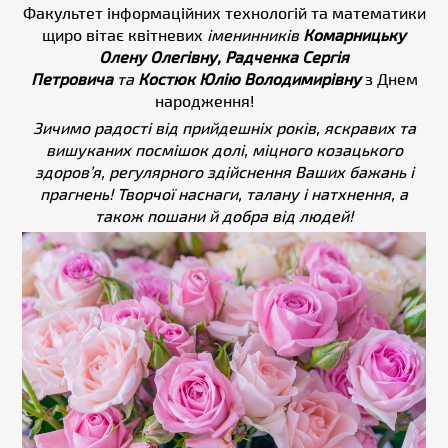
Факультет інформаційних технологій та математики
щиро вітає квітневих
іменинників
Комарницьку
Олену Олегівну, Радченка Сергія
Петровича
та
Костюк Юлію Володимирівну
з Днем
народження!
Зичимо радості від прийдешніх років, яскравих та
вишуканих посмішок долі, міцного козацького
здоров’я, регулярного здійснення Ваших бажань і
прагнень! Творчої наснаги, талану і натхнення, а
також пошани й добра від людей!