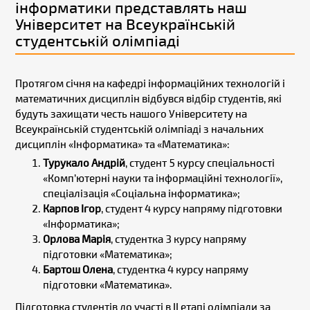
інформатики представлять наш
Університет на Всеукраїнській
студентській олімпіаді
Протягом січня на кафедрі інформаційних технологій і
математичних дисциплін відбувся відбір студентів, які
будуть захищати честь нашого Університету на
Всеукраїнській студентській олімпіаді з начальних
дисциплін «Інформатика» та «Математика»:
Турукало Андрій
, студент 5 курсу спеціальності
«Комп’ютерні науки та інформаційні технології»,
спеціалізація «Соціальна інформатика»;
Карпов Ігор
, студент 4 курсу напряму підготовки
«Інформатика»;
Орлова Марія
, студентка 3 курсу напряму
підготовки «Математика»;
Бартош Олена
, студентка 4 курсу напряму
підготовки «Математика».
Підготовка студентів до участі в ІІ етапі олімпіади за