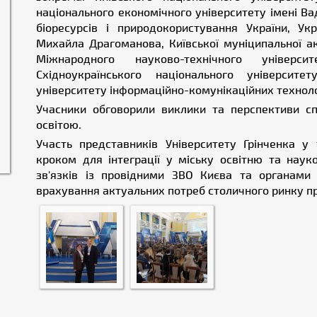
національного економічного університету імені Ва
біоресурсів і природокористування України, Ук
Михайла Драгоманова, Київської муніципальної а
Міжнародного науково-технічного універ
Східноукраїнського національного університ
університету інформаційно-комунікаційних техноло
Учасники обговорили виклики та перспективи сп
освітою.
Участь представників Університету Грінченка 
кроком для інтеграції у міську освітню та наук
зв'язків із провідними ЗВО Києва та органами
врахування актуальних потреб столичного ринку пра