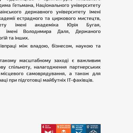
дима Гетьмана, Національного університету
раїнського державного університету імені
кадемії естрадного та циркового мистецтв,
ситету імені академіка Юрія Бугая,
ету імені Володимира Даля, Держаного
гій та інших.
івпраці між владою, бізнесом, наукою та
у такому масштабному заході є важливим
ову спільноту, налагодження партнерських
 місцевого самоврядування, а також для
ці при підготовці майбутніх ІТ-фахівців.