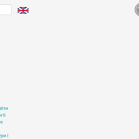
і
віти
гії
ук
ри і