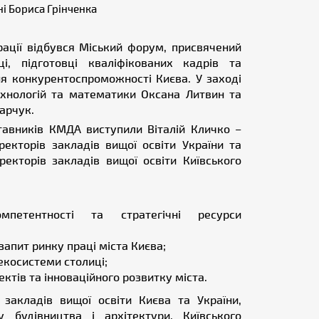
ні Бориса Грінченка
рації відбувся Міський форум, присвячений
і, підготовці кваліфікованих кадрів та
я конкурентоспроможності Києва. У заході
ехнологій та математики Оксана Литвин та
арчук.
ставників КМДА виступили Віталій Кличко –
ректорів закладів вищої освіти України та
екторів закладів вищої освіти Київського
мпетентності та стратегічні ресурси
запит ринку праці міста Києва;
 екосистеми столиці;
ктів та інноваційного розвитку міста.
закладів вищої освіти Києва та України,
у будівництва і архітектури, Київського