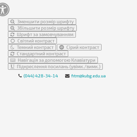
Зменшити розмір шрифту
Збільшити розмір шрифту
Шрифт за замовчуванням
Світлий контраст
Темний контраст
Сірий контраст
Стандартний контраст
Навігація за допомогою Клавіатури
Підкреслення посилань (увімк./вимк.)
(044) 428-34-14
fitm@kubg.edu.ua