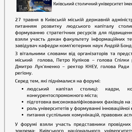
Київський столичний університет іме
27 травня в Київській міській державній адмініст
питанням розвитку людського капіталу столиц
формуванню стратегічних ресурсів для підвищенн
взяли участь декан факультету інформаційних т
завідувач кафедри комп'ютерних наук Андрій Бонд
З вітальними словами від організаторів та пред
міський голова, Петро Куліков – голова Спілки 
Дмитро Лук'яненко – ректор КНЕУ, голова Ради р
регіону.
Серед тем, які піднімалися на форумі:
людський капітал столиці: кадри, ко
конкурентоспроможного міста;
підготовка висококваліфікованих фахівців на 
роль університетів у формуванні інноваційної
питання суспільних комунікацій, правових аспе
У форумі взяли участь представники провідних 
зокрема: Київського національного університет