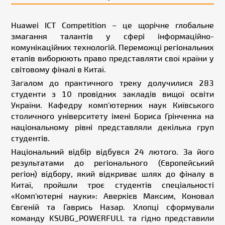
Huawei ICT Competition – це щорічне глобальне
змагання талантів у сфері інформаційно-
комунікаційних технологій. Переможці регіональних
етапів виборюють право представляти свої країни у
світовому фіналі в Китаї.
Загалом до практичного треку долучилися 283
студенти з 10 провідних закладів вищої освіти
України. Кафедру комп'ютерних наук Київського
столичного університету імені Бориса Грінченка на
національному рівні представляли декілька груп
студентів.
Національний відбір відбувся 24 лютого. За його
результатами до регіонального (Європейський
регіон) відбору, який відкриває шлях до фіналу в
Китаї, пройшли троє студентів спеціальності
«Комп'ютерні науки»: Аверкієв Максим, Коновал
Євгеній та Гаврись Назар. Хлопці сформували
команду KSUBG_POWERFULL та гідно представили