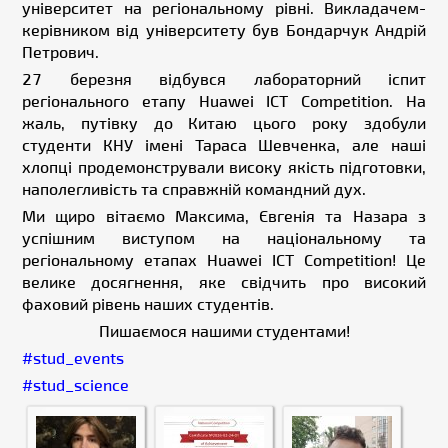
університет на регіональному рівні. Викладачем-
керівником від університету був Бондарчук Андрій
Петрович.
27 березня відбувся лабораторний іспит
регіонального етапу Huawei ICT Competition. На
жаль, путівку до Китаю цього року здобули
студенти КНУ імені Тараса Шевченка, але наші
хлопці продемонстрували високу якість підготовки,
наполегливість та справжній командний дух.
Ми щиро вітаємо Максима, Євгенія та Назара з
успішним виступом на національному та
регіональному етапах Huawei ICT Competition! Це
велике досягнення, яке свідчить про високий
фаховий рівень наших студентів.
Пишаємося нашими студентами!
#stud_events
#stud_science