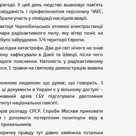
трагедії. У цей день людство вшановує пам’ять
овідданість і професіоналізм персоналу ЧАЕС,
али участь у ліквідації наслідків аварії.
акторі Чорнобильської атомної електростанції
ара радіоактивного пилу, яку вітер поніс на
 було забруднено 3/4 території Європи.
аслідки катастрофи. Два дні світ нічого не знав
ону зафіксували в Данії та Швеції, після чого
дати пояснення. Натомість у радіоактивному
алося, 1 травня на святкову демонстрацію вивели
 кожною людиною: що думає, що говорить. З
 ці документи в Україні є у вільному доступі –
ржавний архів СБУ підготували двотомник
титут національної пам’яті.
орів розпаду СРСР. Спроби Москви приховати
ки і допомоги потерпілим похитнули віру в
х прихильників.
сторичну правду тут давно замінила тотальна