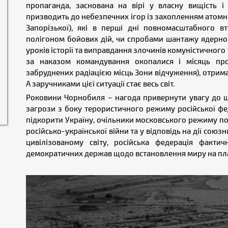
пропаганда, заснована на вірі у власну вищість і 
призводить до небезпечних ігор із захопленням атомн
Запорізької), які в перші дні повномасштабного вт
полігоном бойових дій, чи спробами шантажу ядерн
уроків історії та виправдання злочинів комуністичного т
за наказом командування окопалися і місяць про
забруднених радіацією місць Зони відчуження), отри
А заручниками цієї ситуації стає весь світ.
Роковини Чорнобиля – нагода привернути увагу до ще
загрози з боку терористичного режиму російської фе
підкорити Україну, очільники московського режиму по
російсько-української війни та у відповідь на дії сою
цивілізованому світу, російська федерація факт
демократичних держав щодо встановлення миру на пла