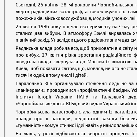
Сьогодні, 26 квітня, 38-мі роковини Чорнобильської 
жертв радіаційних катастроф, а також мужність, сам
пожежників, військовослужбовців, медиків, учених, які бр
26 квітня 1986 року під час експерименту на 4-му ре
сталися два вибухи. В атмосферу Землі вирвалась хм
північний захід. Унаслідок цього радіоактивним цезієм
Радянська влада робила все, щоб приховати від світу н
про вибух. 27 квітня різке зростання радіаційного ф
шведська влада звернулася до Москви із вимогою на
Києві, щоб показати світові, що, мовляв, нічого не ст
тисячі людей, в тому числі і дітей.
Паралельно КГБ організувало стеження ледь не за
«панікерами» проводилися «профілактичні бесіди». Усі
Інститут історії України НАНУ та Галузевий де
«Чорнобильське досьє КГБ», який видав Український інс
Чорнобильська катастрофа стала одним із каталізат
правду про її наслідки, недостатні заходи безпе
«гуманність» комуністичної ідеї навіть у найлояльніши
На жаль, у росії відбуваються зворотні процеси. І