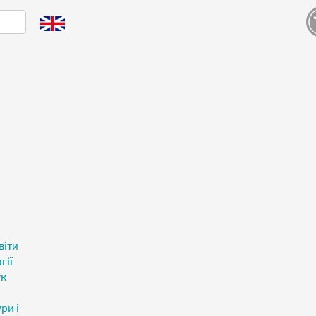
і
віти
гії
ук
ри і