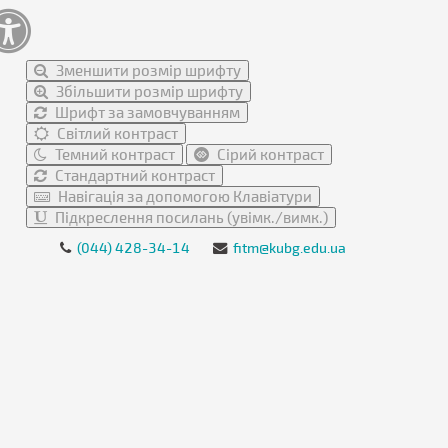
Зменшити розмір шрифту
Збільшити розмір шрифту
Шрифт за замовчуванням
Світлий контраст
Темний контраст
Сірий контраст
Стандартний контраст
Навігація за допомогою Клавіатури
Підкреслення посилань (увімк./вимк.)
(044) 428-34-14
fitm@kubg.edu.ua