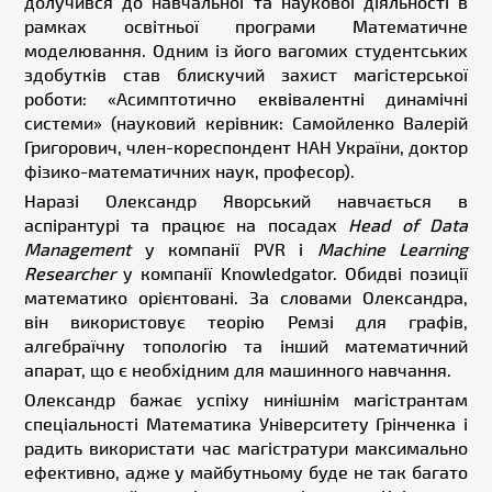
долучився до навчальної та наукової діяльності в
рамках освітньої програми Математичне
моделювання. Одним із його вагомих студентських
здобутків став блискучий захист магістерської
роботи: «Асимптотично еквівалентні динамічні
системи» (науковий керівник: Самойленко Валерій
Григорович, член-кореспондент НАН України, доктор
фізико-математичних наук, професор).
Наразі Олександр Яворський навчається в
аспірантурі та працює на посадах
Head of Data
Management
у компанії PVR і
Machine Learning
Researcher
у компанії Knowledgator. Обидві позиції
математико орієнтовані. За словами Олександра,
він використовує теорію Ремзі для графів,
алгебраїчну топологію та інший математичний
апарат, що є необхідним для машинного навчання.
Олександр бажає успіху нинішнім магістрантам
спеціальності Математика Університету Грінченка і
радить використати час магістратури максимально
ефективно, адже у майбутньому буде не так багато