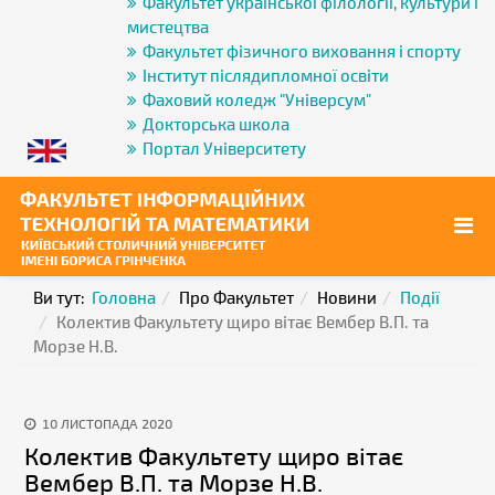
Факультет української філології, культури і
мистецтва
Факультет фізичного виховання і спорту
Інститут післядипломної освіти
Фаховий коледж "Універсум"
Докторська школа
Портал Університету
Ви тут:
Головна
Про Факультет
Новини
Події
Колектив Факультету щиро вітає Вембер В.П. та
Морзе Н.В.
10 ЛИСТОПАДА 2020
Колектив Факультету щиро вітає
Вембер В.П. та Морзе Н.В.