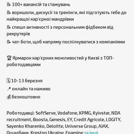
📝 100+ вакансій та стажувань
📝 воркшопи, дискусії та тренінги, які підготують тебе до
найкращої карʼєрної мандрівки
📝 спешл активності з персональним фідбеком від
рекрутерів
📝 чат-боти, щоб напряму поспілкуватися з компаніями
🏆 Ярмарок карʼєрних можливостей у Києві з ТОП-
роботодавцями
🗓️ 10-13 березня
📍 онлайн та наживо
💰 безкоштовно
Роботодавці: SoftServe, Vodafone, KPMG, Kyivstar, NDA
recruitment, Boosta, Genesis, EY, Credit Agricole, LOGITY,
Sayenko Kharenko, Deloitte, Universe Group, AJAX,
Ощадбанк, Kreston Ukraine, Enamine
та інші