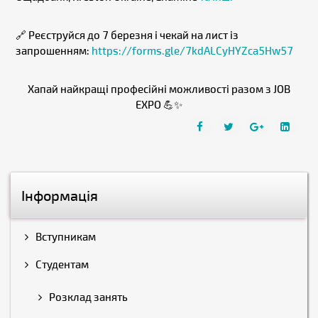
🔗 Реєструйся до 7 березня і чекай на лист із
запрошенням:
https://forms.gle/7kdALCyHYZca5Hw57
Хапай найкращі професійні можливості разом з JOB
EXPO 💪✨
Інформація
Вступникам
Студентам
Розклад занять