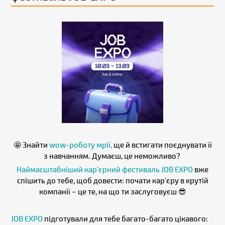
🤩 Знайти
wow-роботу мрії,
ще й встигати поєднувати її
з навчанням. Думаєш, це неможливо?
Наймасштабніший карʼєрний фестиваль JOB EXPO
вже
спішить до тебе, щоб довести: почати карʼєру в крутій
компанії – це те, на що ти заслуговуєш 😎
JOB EXPO
підготували для тебе багато-багато цікавого: