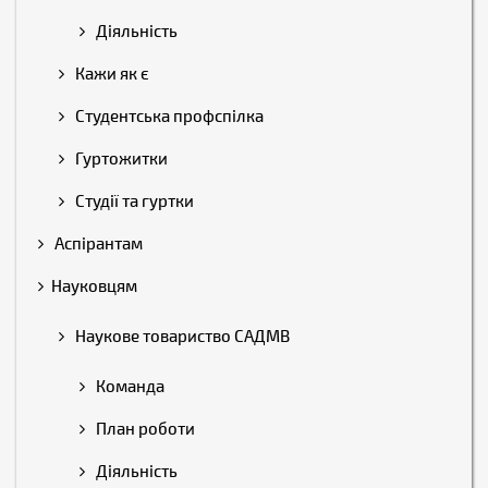
Діяльність
Кажи як є
Студентська профспілка
Гуртожитки
Студії та гуртки
Аспірантам
Науковцям
Наукове товариство САДМВ
Команда
План роботи
Діяльність