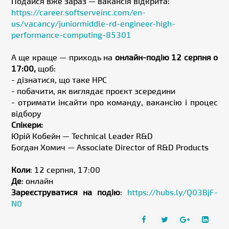
Подайся вже зараз — вакансія відкрита:
https://career.softserveinc.com/en-
us/vacancy/juniormiddle-rd-engineer-high-
performance-computing-85301
А ще краще — приходь на
онлайн-подію 12 серпня о
17:00,
щоб:
- дізнатися, що таке HPC
- побачити, як виглядає проєкт зсередини
- отримати інсайти про команду, вакансію і процес
відбору
Спікери:
Юрій Кобейн — Technical Leader R&D
Богдан Хомич — Associate Director of R&D Products
Коли
: 12 серпня, 17:00
Де
: онлайн
Зареєструватися на подію
:
https://hubs.ly/Q03BjF-
N0