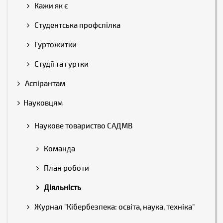
Кажи як є
Студентська профспілка
Гуртожитки
Студії та гуртки
Аспірантам
Науковцям
Наукове товариство САДМВ
Команда
План роботи
Діяльність
Журнал "Кібербезпека: освіта, наука, техніка"