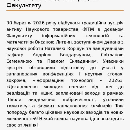
Факультету
30 березня 2026 року відбулася традиційна зустріч
активу Наукового товариства ФІТМ з деканом
Факультету інформаційних технологій та
математики Оксаною Литвин, заступником декана з
наукової роботи Наталією Коршун та завідувачами
кафедр Андрієм Бондарчуком, Світланою
Семенякою та Павлом Складанним. Учасники
зустрічі обговорили підготовку до участі у
запланованих конференціях і круглих столах,
зокрема, «Інформаційні технології - 2026»,
«Дослідження молодих вчених: від ідеї до
реалізації» та інших, заплановані заходи в рамках
Школи академічної доброчесності, уточнили
тематику та формат запланованих семінарів. Тож
попереду багато цікавих наукових заходів та нових
можливостей! Нехай кожна наукова ідея знаходить
своє втілення!